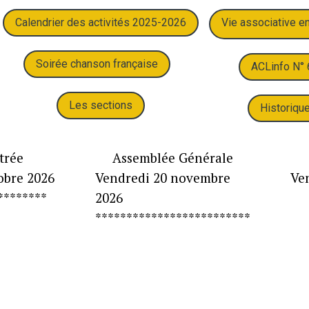
Calendrier des activités 2025-2026
Vie associative e
Soirée chanson française
ACLinfo N° 
Les sections
Historiqu
rée
Assemblée Générale
Pr
obre 2026
Vendredi 20 novembre
Ve
********
2026
*************************