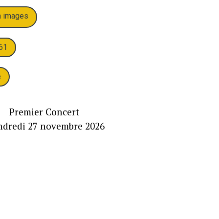
n images
61
e
emier Concert
ndredi
27 novembre 2026