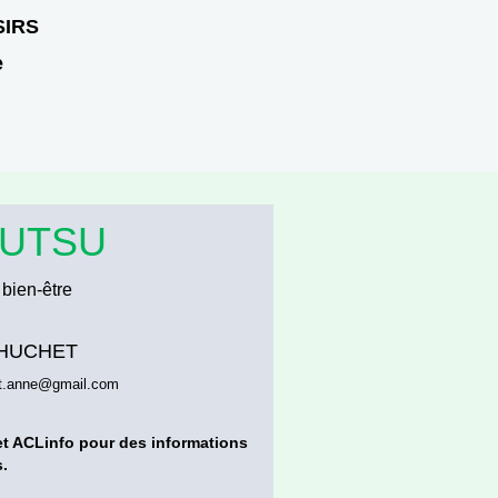
SIRS
e
YUTSU
bien-être
k HUCHET
t.anne@gmail.com
 et ACLinfo pour des informations
.