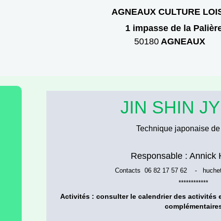
AGNEAUX CULTURE LOI
1 imp
asse
de la Palièr
50180
AGNEAUX
JIN SHIN J
Technique japonaise de 
Responsable : Annic
Contacts 06 82 17 57 62 - huche
************
Activités : consulter
le calendrier des activités
complémentaires